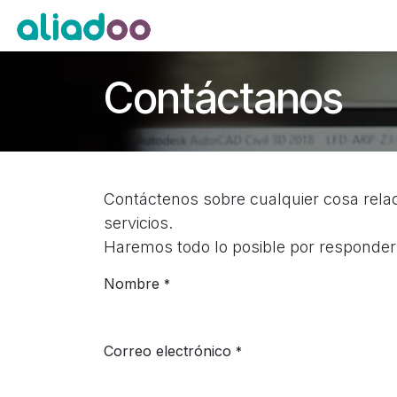
Ir al contenido
Inicio
Servicios
Productos
Contáctanos
Contáctenos sobre cualquier cosa rel
servicios.
Haremos todo lo posible por responderl
Nombre
*
Correo electrónico
*